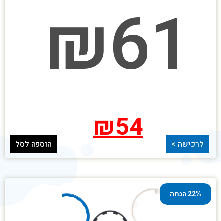
₪
61
₪
54
לרכישה >
הוספה לסל
22% הנחה