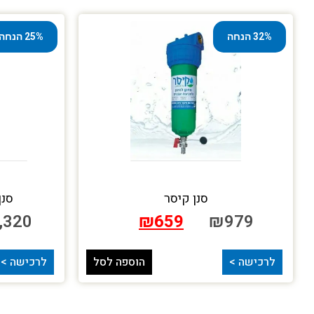
32% הנחה
25% הנחה
סנן קיסר
סנן
,320
₪
659
₪
979
לרכישה >
הוספה לסל
לרכישה >