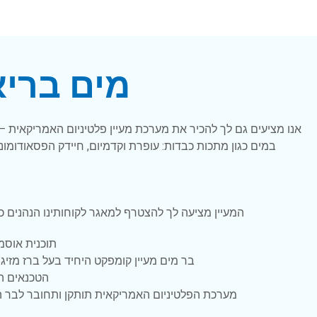
מים ברי
אנו מציעים גם לך להכיר את מערכת מעיין פלטיניום האמריקאית
במים כגון מתכות כבדות: עופרת וקדמיום, חיידק הפסאודומו
המעיין מציעה לך להצטרף למאגר לקוחותינו הנהנים כבר למעלה מ- 20 שנה ממים איכותיים ללא פשרות, הצטרפו גם אתם לחוויית השתיה
תוכנית אוסמ
בר מים מעיין קומפקט היחיד בעל ברז מזיגה
הטכנאים המ
מערכת הפלטיניום האמריקאית תותקן ותחובר לבר המ