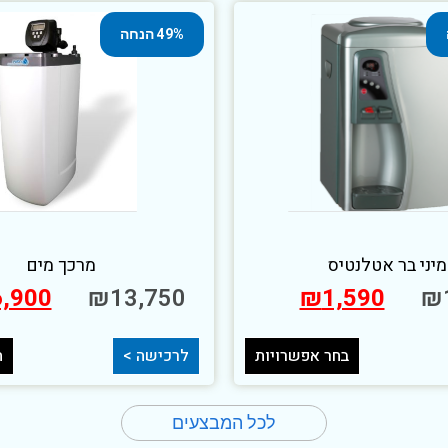
49% הנחה
מיני בר אטלנטיס
מרכך מים
6,900
₪
13,750
₪
1,590
₪
בחר אפשרויות
לרכישה >
ה
לכל המבצעים