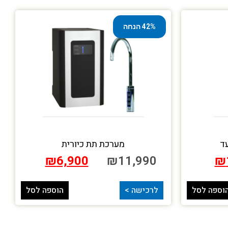
42% הנחה
ד
מערכת תת כיורית
₪
6,900
₪
11,990
₪
וספה לסל
לרכישה >
הוספה לסל