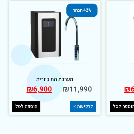
42% הנחה
מערכת תת כיורית
₪
6,900
₪
11,990
₪
וספה לסל
לרכישה >
הוספה לסל