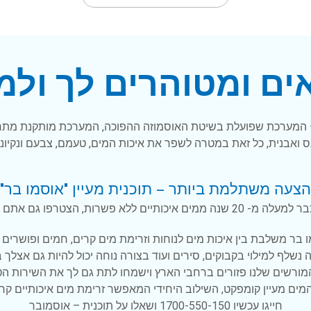
אים ומטוהרים לך ול
 – המערכת שפועלת בשיטת האוסמוזה ההפוכה, המערכת מותקנת מתח
נס ואבנית, כל זאת במטרה לשפר את איכות המים, טעמם, צבעם ונקיו
הצעה משתלמת ביותר – תוכנית מעיין "אוסמו בר"
, נסו גם אתם ותגלו שאי אפשר אחרת.
ו בר משלבת בין איכות מים לנוחות וזרימת מים קרים, חמים ופושרים 
 נשלף למילוי בקבוקים, סירים ועוד בצורה נוחה יכול להיות גם אצלך
ורשים שלנו פזורים ברחבי הארץ וישמחו לתת גם לך את השירות הט
ים מעיין קומפקט, השילוב היחידי המאפשר זרימת מים איכותיים קר
חייגו עכשיו
1700-550-150
ושאלו על תוכנית – אוסמובר