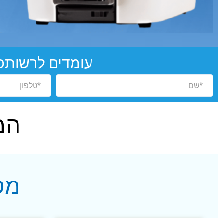
עומדים לרשותכ
המ
מס