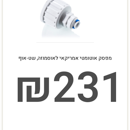
מפסק אוטומטי אמריקאי לאוסמוזה, שט-אוף
₪
231