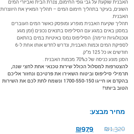
האבנית שוקעת על גבי גופי החימום, צנרת הבית ואביזרי המים
השונים, בעיקר בתהליך חימום המים – תהליך המאיץ את היווצרות
האבנית
.
תהליך שקיעת האבנית מופרע ומופסק כאשר המים העוברים
במסנן באים במגע עם הסיליפוס בתנאים נכונים (זמן מגע
וטכנולוגיות זרימה). הסיליפוס נמס באיטיות במים בהתאם
לספיקת המים וכמות האבנית, ונדרש לחדש אותו אחת ל-6
חודשים או כל 125 מ”ק
.
הסנן מונע כניסה של כ70% מכמות האבנית .
להצטרפות למסלול הכולל שירות טכנאי אחת לחצי שנה,
תרמילי סיליפוס וביטוח השאירו את פרטיכם ונחזור אליכם
בהקדם או חייגו
1700-550-150
ונשמח לתת לכם את השירות
הטוב ביותר!
מחיר מבצע:
₪
979
₪
1,320