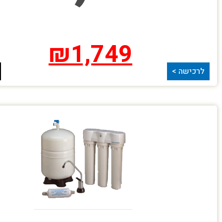
₪
1,749
לרכישה >