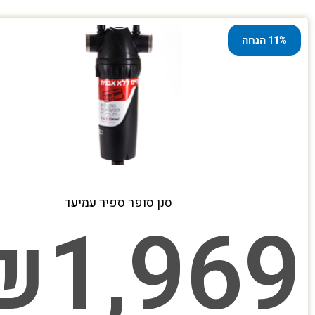
11% הנחה
סנן סופר ספיר עמיעד
₪
1,969