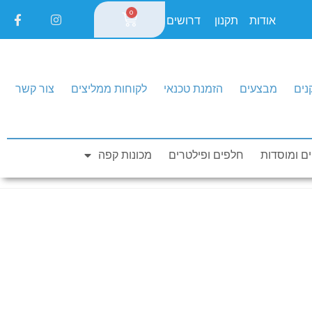
0
אודות
תקנון
דרושים
נים
מבצעים
הזמנת טכנאי
לקוחות ממליצים
צור קשר
0
חייגו עכשיו: 1-700-550-150
ם ומוסדות
חלפים ופילטרים
מכונות קפה