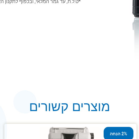
*ט.ל.ח, עד גמר המלאי, ובכפוף לתקנון ה
מוצרים קשורים
2% הנחה