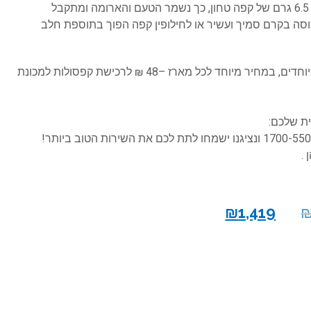
כל כמוסת מערכת CUPSY ITALY מכילה 6.5 גרם של קפה טחון, כך נשמר הטעם והארומה ומתקבל
סה בקרם סמיך ועשיר או לחילופין קפה הפוך בתוספת חלב
למכונה מגוון קפסולות בטעמים שונים ומיוחדים, במחיר מיוחד לכל מארז –48 ₪ לרכישת קפסולות למכונת
ת שלכם:
1700-550
ונציגנו ישמחו לתת לכם את השירות הטוב ביותר!
.
₪
1,419