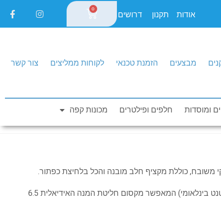
0
אודות
תקנון
דרושים
נים
מבצעים
הזמנת טכנאי
לקוחות ממליצים
צור קשר
0
חייגו עכשיו: 1-700-550-150
ם ומוסדות
חלפים ופילטרים
מכונות קפה
משובח, כוללת מקציף חלב מובנה והכל בלחיצת כפתור.
הקפה מגיע בקפסולות במבנה ייחודי (פטנט בינלאומי) המאפשר מקסום חליטת המנה האידיאלית 6.5