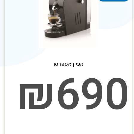
מעיין אספרסו
₪
690