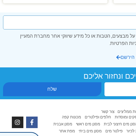
ל מבצעים, הטבות או כל מידע שיווקי אחר מחברת המעיין
הירשם
כם ונחזור אליכם
שלח
ת ממליצים
צור קשר
ים ומוסדות
חלפים ופילטרים
מכונות קפה
נן מים חיצוני לבית
מסנן מים ראשי
מסנן אבנית
לכיור
פילטר מים
מסנן מים ביתי
מפת אתר