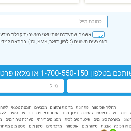
אשמח שתעדכנו אותי ואני מאשר/ת קבלת מידע ע
באמצעים השונים (טלפון, דואר, SMS, וכו'). בהתאם למדיניות הפרטיות.
ותכם בטלפון
1-700-550-150
או מלאו פרטי
תהליך אוסומוזה
פתרונות
בדיקות ותקנים
מבצעים
הזמנת טכנאי
לקוחו
וריות
מערכת אוסמוזה הפוכה
ריכוך מים
הפחתת אבנית
ברי מים נגישים
לעסק
צוני
מערכת סינון מים
פילטר מים לבית
מסנן מים דירתי
מערכת טיהור מים
מס
וזה הפוכה
אבנית
טיהור מים
אוסמוזה
מרכך מים
סינון מים
מסנן מים מתחת 