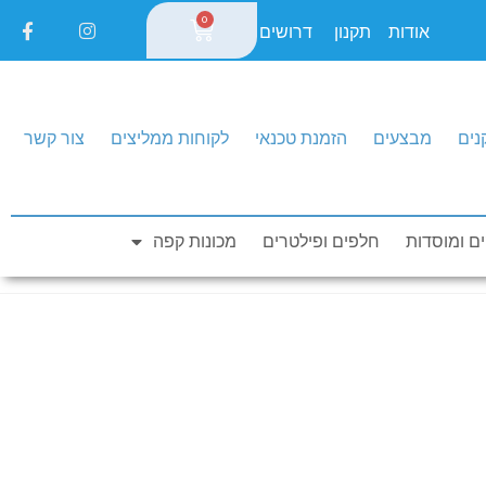
0
אודות
תקנון
דרושים
נים
מבצעים
הזמנת טכנאי
לקוחות ממליצים
צור קשר
0
חייגו עכשיו: 1-700-550-150
ם ומוסדות
חלפים ופילטרים
מכונות קפה