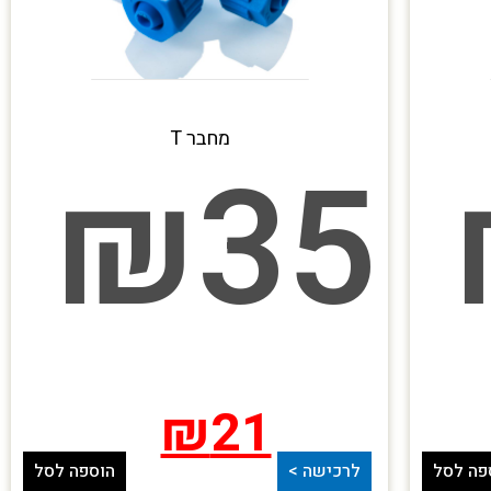
מחבר T
₪
35
₪
21
פה לסל
לרכישה >
הוספה לסל