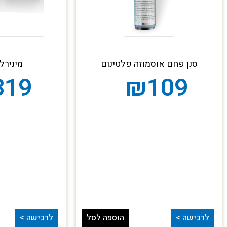
סנן פחם אוסמוזה פלטינום
מינירלי
319
₪
109
לרכישה >
הוספה לסל
לרכישה >