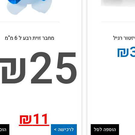
זטור רגיל
מחבר זוית רבע ל 6 מ"מ
₪
25
₪
₪
11
הוספה לסל
לרכישה >
הוס