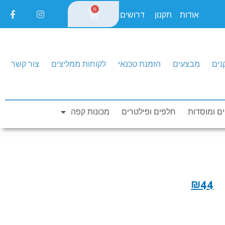
0
אודות
תקנון
דרושים
נים
מבצעים
הזמנת טכנאי
לקוחות ממליצים
צור קשר
0
חייגו עכשיו: 1-700-550-150
ם ומוסדות
חלפים ופילטרים
מכונות קפה
₪
44