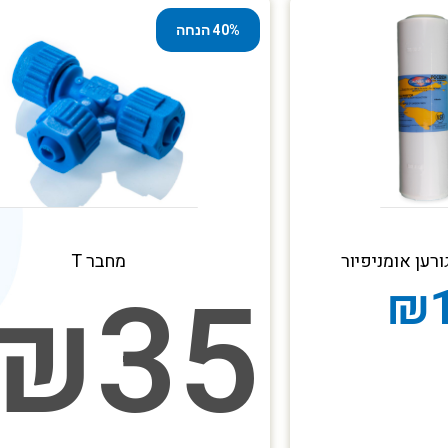
40% הנחה
רען אומניפיור
מחבר T
₪
35
₪