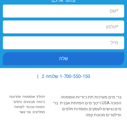
ונחזור אליכם
שלח
1-700-550-150
שלוחה 2 |
ברי מים
מערכות תת כיוריות
אוסמוזה
תהליך אוסומוזה
פתרונות
ב
יטוח מבצעים טיפים
הפוכה USA
ריכוך מים
הפחתת אבנית
ברי
הזמנת טכנאי
לקוחות
מים נגישים
לעסקים ומוסדות
חלפים
ממליצים
צור קשר
ופילטרים
מכונות קפה